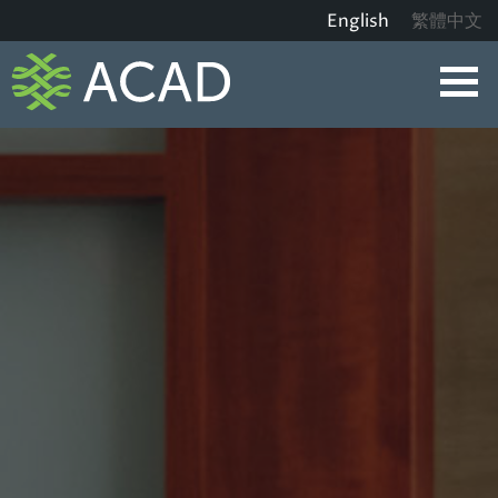
Skip
English
繁體中文
to
content