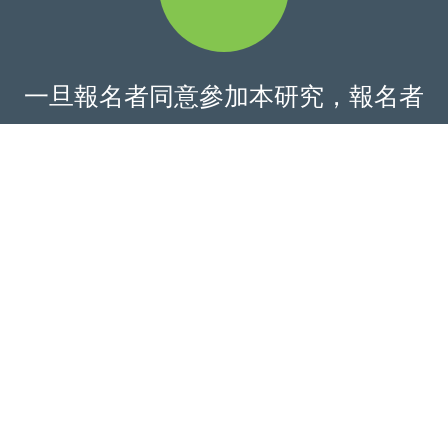
一旦報名者同意參加本研究，報名者
將
填寫與生活習慣或人口資料相關
的問卷
接受認知功能評估
提供唾液和/或血液樣本